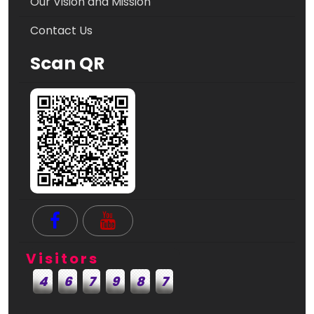
Our Vision and Mission
Contact Us
Scan QR
Visitors
4
6
7
9
8
7