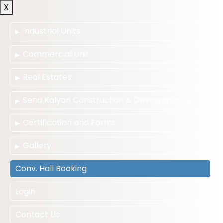
X
Industrial Units
Commercial Unit
Real Estates
Sena Kalyan Construction & Developments
Certification and Forms
Gallery
Conv. Hall Booking
Login
Contact Us