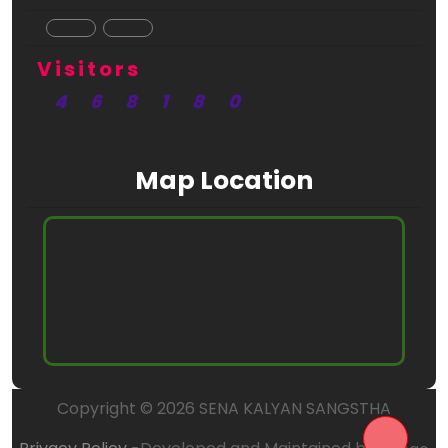
Visitors
4
6
8
1
8
0
Map Location
Copyright © 2026 SENA KALYAN SANGSTHA